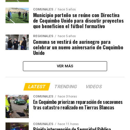
COMUNALES
hace 5 años
Municipio porteño se reúne con Directiva
de Coquimbo Unido para discutir proyectos
que beneficien el fútbol formativo
REGIONALES
hace 5 años
Comuna se vestirá de aurinegro para
celebrar un nuevo aniversario de Coquimbo
Unido
VER MÁS
LATEST
TRENDING
VIDEOS
COMUNALES
hace 3 horas
En Coquimbo priorizan reparación de socavones
tras catastro realizado en Tierras Blancas
COMUNALES
hace 11 horas
Rápida intervención de Seguridad Pública