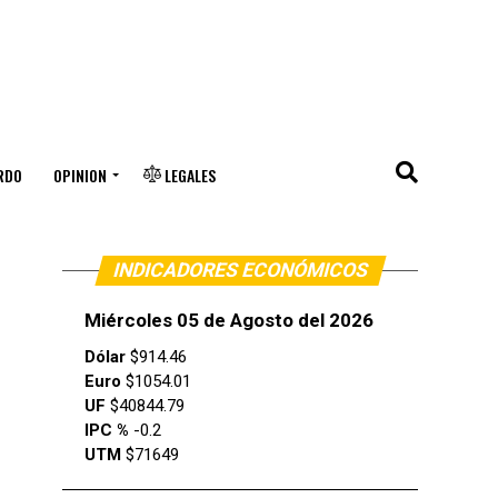
RDO
OPINION
LEGALES
INDICADORES ECONÓMICOS
Miércoles 05 de Agosto del 2026
Dólar
$914.46
Euro
$1054.01
UF
$40844.79
IPC %
-0.2
UTM
$71649