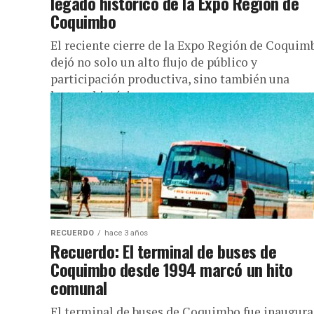
legado histórico de la Expo Región de
Coquimbo
El reciente cierre de la Expo Región de Coquim
dejó no solo un alto flujo de público y
participación productiva, sino también una
lectura histórica que...
RECUERDO
hace 3 años
Recuerdo: El terminal de buses de
Coquimbo desde 1994 marcó un hito
comunal
El terminal de buses de Coquimbo fue inaugur