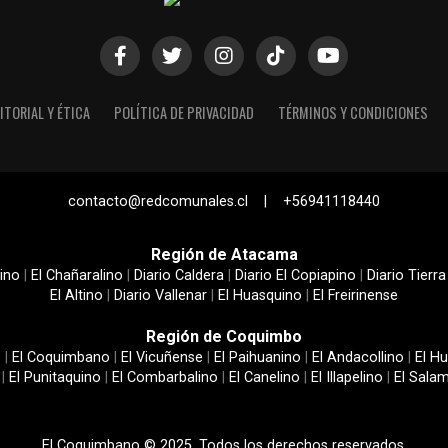
ITORIAL Y ÉTICA
POLÍTICA DE PRIVACIDAD
TÉRMINOS Y CONDICIONES
contacto@redcomunales.cl | +56941118440
Región de Atacama
ino
|
El Chañaralino
|
Diario Caldera
|
Diario El Copiapino
|
Diario Tierra
El Altino
|
Diario Vallenar
|
El Huasquino
|
El Freirinense
Región de Coquimbo
e
|
El Coquimbano
|
El Vicuñense
|
El Paihuanino
|
El Andacollino
|
El Hu
|
El Punitaquino
|
El Combarbalino
|
El Canelino
|
El Illapelino
|
El Sala
El Coquimbano © 2025. Todos los derechos reservados.