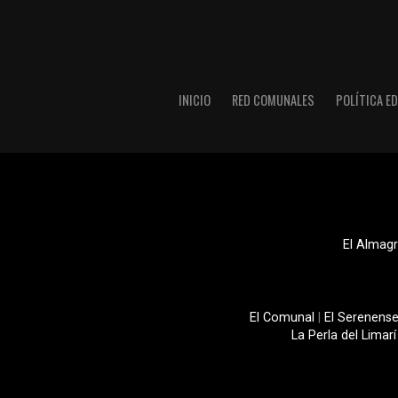
INICIO
RED COMUNALES
POLÍTICA ED
El Almagr
El Comunal
|
El Serenens
La Perla del Limarí