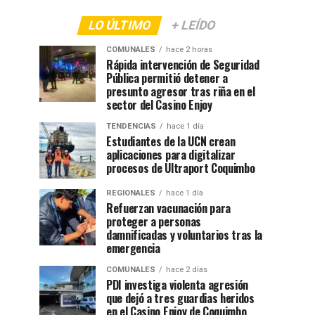
LO ÚLTIMO
+ LEÍDO
COMUNALES
hace 2 horas
Rápida intervención de Seguridad
Pública permitió detener a
presunto agresor tras riña en el
sector del Casino Enjoy
TENDENCIAS
hace 1 día
Estudiantes de la UCN crean
aplicaciones para digitalizar
procesos de Ultraport Coquimbo
REGIONALES
hace 1 día
Refuerzan vacunación para
proteger a personas
damnificadas y voluntarios tras la
emergencia
COMUNALES
hace 2 días
PDI investiga violenta agresión
que dejó a tres guardias heridos
en el Casino Enjoy de Coquimbo