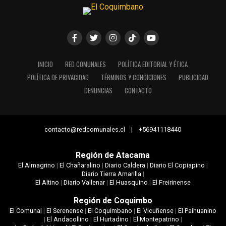
INICIO
RED COMUNALES
POLÍTICA EDITORIAL Y ÉTICA
POLÍTICA DE PRIVACIDAD
TÉRMINOS Y CONDICIONES
PUBLICIDAD
DENUNCIAS
CONTACTO
contacto@redcomunales.cl | +56941118440
Región de Atacama
El Almagrino
|
El Chañaralino
|
Diario Caldera
|
Diario El Copiapino
|
Diario Tierra Amarilla
|
El Altino
|
Diario Vallenar
|
El Huasquino
|
El Freirinense
Región de Coquimbo
El Comunal
|
El Serenense
|
El Coquimbano
|
El Vicuñense
|
El Paihuanino
|
El Andacollino
|
El Hurtadino
|
El Montepatrino
|