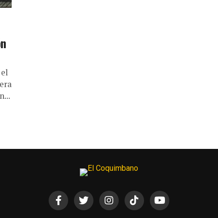
ón
 el
era
...