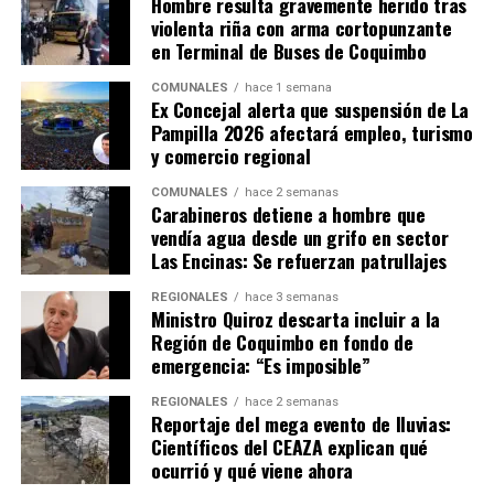
Hombre resulta gravemente herido tras
violenta riña con arma cortopunzante
en Terminal de Buses de Coquimbo
COMUNALES
hace 1 semana
Ex Concejal alerta que suspensión de La
Pampilla 2026 afectará empleo, turismo
y comercio regional
COMUNALES
hace 2 semanas
Carabineros detiene a hombre que
vendía agua desde un grifo en sector
Las Encinas: Se refuerzan patrullajes
REGIONALES
hace 3 semanas
Ministro Quiroz descarta incluir a la
Región de Coquimbo en fondo de
emergencia: “Es imposible”
REGIONALES
hace 2 semanas
Reportaje del mega evento de lluvias:
Científicos del CEAZA explican qué
ocurrió y qué viene ahora