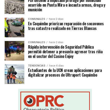
PDI detiene a imputado prófugo por homicidio
ocurrido en Punta Mira e incauta armas, droga y
munición
COMUNALES
hace 2 días
En Coquimbo priorizan reparación de socavones
tras catastro realizado en Tierras Blancas
COMUNALES
hace 2 días
Rápida intervención de Seguridad Pública
permitió detener a presunto agresor tras riña
en el sector del Casino Enjoy
TENDENCIAS
hace 4 días
Estudiantes de la UCN crean aplicaciones para
digitalizar procesos de Ultraport Coquimbo