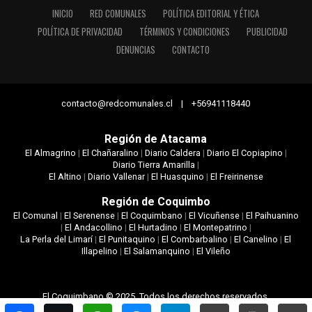
INICIO
RED COMUNALES
POLÍTICA EDITORIAL Y ÉTICA
POLÍTICA DE PRIVACIDAD
TÉRMINOS Y CONDICIONES
PUBLICIDAD
DENUNCIAS
CONTACTO
contacto@redcomunales.cl | +56941118440
Región de Atacama
El Almagrino
|
El Chañaralino
|
Diario Caldera
|
Diario El Copiapino
|
Diario Tierra Amarilla
|
El Altino
|
Diario Vallenar
|
El Huasquino
|
El Freirinense
Región de Coquimbo
El Comunal
|
El Serenense
|
El Coquimbano
|
El Vicuñense
|
El Paihuanino
|
El Andacollino
|
El Hurtadino
|
El Montepatrino
|
La Perla del Limarí
|
El Punitaquino
|
El Combarbalino
|
El Canelino
|
El
Illapelino
|
El Salamanquino
|
El Vileño
El Coquimbano © 2025. Todos los derechos reservados.