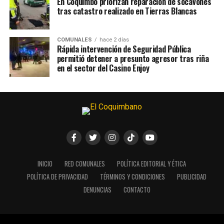
En Coquimbo priorizan reparación de socavones
tras catastro realizado en Tierras Blancas
COMUNALES
hace 2 días
Rápida intervención de Seguridad Pública
permitió detener a presunto agresor tras riña
en el sector del Casino Enjoy
INICIO
RED COMUNALES
POLÍTICA EDITORIAL Y ÉTICA
POLÍTICA DE PRIVACIDAD
TÉRMINOS Y CONDICIONES
PUBLICIDAD
DENUNCIAS
CONTACTO