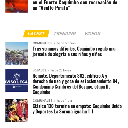
en el Fuerte Coquimbo con recreación de
un “Asalto Pirata”
LATEST
TRENDING
VIDEOS
COMUNALES
hace 5 horas
Tras semanas difíciles, Coquimbo regaló una
jornada de alegría a sus niños y niñas
LEGALES
hace 20 horas
Remate. Departamento 302, edificio A y
derecho de uso y goce de estacionamiento 84,
Condominio Cumbres del Bosque, etapa II,
Coquimbo
COMUNALES
hace 1 día
Clásico 130 termina en empate: Coquimbo Unido
y Deportes La Serena igualan 1-1