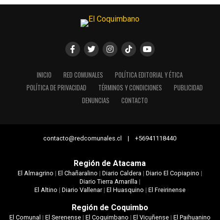
INICIO
RED COMUNALES
POLÍTICA EDITORIAL Y ÉTICA
POLÍTICA DE PRIVACIDAD
TÉRMINOS Y CONDICIONES
PUBLICIDAD
DENUNCIAS
CONTACTO
contacto@redcomunales.cl | +56941118440
Región de Atacama
El Almagrino
|
El Chañaralino
|
Diario Caldera
|
Diario El Copiapino
|
Diario Tierra Amarilla
|
El Altino
|
Diario Vallenar
|
El Huasquino
|
El Freirinense
Región de Coquimbo
El Comunal
|
El Serenense
|
El Coquimbano
|
El Vicuñense
|
El Paihuanino