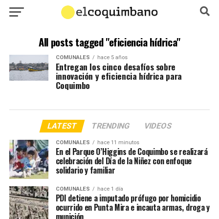
All posts tagged "eficiencia hídrica"
COMUNALES
hace 5 años
Entregan los cinco desafíos sobre
innovación y eficiencia hídrica para
Coquimbo
LATEST
TRENDING
VIDEOS
COMUNALES
hace 11 minutos
En el Parque O’Higgins de Coquimbo se realizará
celebración del Día de la Niñez con enfoque
solidario y familiar
COMUNALES
hace 1 día
PDI detiene a imputado prófugo por homicidio
ocurrido en Punta Mira e incauta armas, droga y
munición