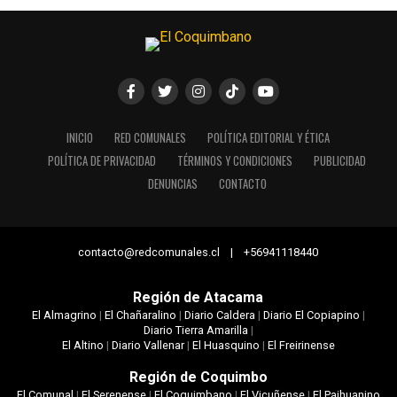
INICIO
RED COMUNALES
POLÍTICA EDITORIAL Y ÉTICA
POLÍTICA DE PRIVACIDAD
TÉRMINOS Y CONDICIONES
PUBLICIDAD
DENUNCIAS
CONTACTO
contacto@redcomunales.cl | +56941118440
Región de Atacama
El Almagrino
|
El Chañaralino
|
Diario Caldera
|
Diario El Copiapino
|
Diario Tierra Amarilla
|
El Altino
|
Diario Vallenar
|
El Huasquino
|
El Freirinense
Región de Coquimbo
El Comunal
|
El Serenense
|
El Coquimbano
|
El Vicuñense
|
El Paihuanino