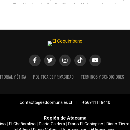
Territorios de Corfo, Claudio Valenzuela, quien...
ITORIAL Y ÉTICA
POLÍTICA DE PRIVACIDAD
TÉRMINOS Y CONDICIONES
contacto@redcomunales.cl | +56941118440
Región de Atacama
ino
|
El Chañaralino
|
Diario Caldera
|
Diario El Copiapino
|
Diario Tierra
El Altino
|
Diario Vallenar
|
El Huasquino
|
El Freirinense