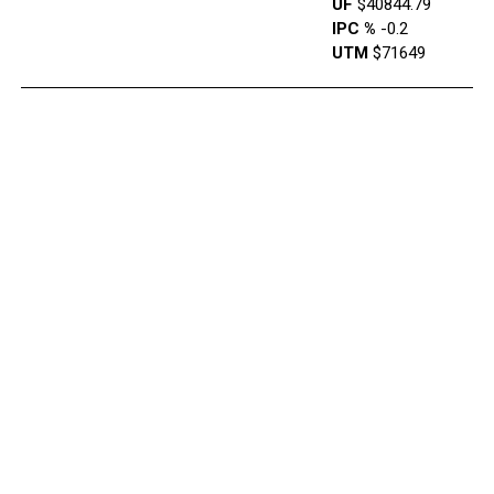
UF
$40844.79
IPC %
-0.2
UTM
$71649