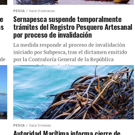
PESCA
hace 3 semanas
le
Sernapesca suspende temporalmente
as
trámites del Registro Pesquero Artesanal
por proceso de invalidación
La medida responde al proceso de invalidación
iniciado por Subpesca, tras el dictamen emitido
 de
por la Contraloría General de la República
respecto de la resolución que...
PESCA
hace 3 meses
Autoridad Marítima informa cierre de