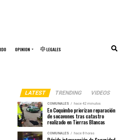
RDO
OPINION
LEGALES
LATEST
TRENDING
VIDEOS
COMUNALES
hace 42 minutos
En Coquimbo priorizan reparación
de socavones tras catastro
realizado en Tierras Blancas
COMUNALES
hace 8 horas