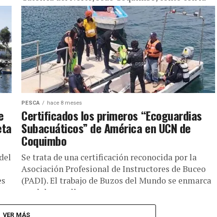
colaboración de liceos de las regiones de Atacama
y Coquimbo.
PESCA
hace 8 meses
e
Certificados los primeros “Ecoguardias
eta
Subacuáticos” de América en UCN de
Coquimbo
del
Se trata de una certificación reconocida por la
Asociación Profesional de Instructores de Buceo
es
(PADI). El trabajo de Buzos del Mundo se enmarca
en el desarrollo...
VER MÁS