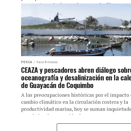
conexas", que incluyen el encarnado, fileteo,
ahumado...
PESCA
hace 8 meses
CEAZA y pescadores abren diálogo sobr
oceanografía y desalinización en la cal
de Guayacán de Coquimbo
A las preocupaciones históricas por el impacto 
cambio climático en la circulación costera y la
productividad marina, hoy se suman inquietud
ante la implementación de...