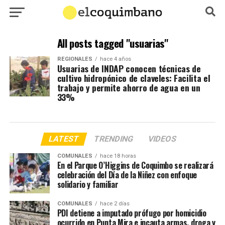
All posts tagged "usuarias"
REGIONALES
hace 4 años
Usuarias de INDAP conocen técnicas de
cultivo hidropónico de claveles: Facilita el
trabajo y permite ahorro de agua en un
33%
LATEST
TRENDING
VIDEOS
COMUNALES
hace 18 horas
En el Parque O’Higgins de Coquimbo se realizará
celebración del Día de la Niñez con enfoque
solidario y familiar
COMUNALES
hace 2 días
PDI detiene a imputado prófugo por homicidio
ocurrido en Punta Mira e incauta armas, droga y