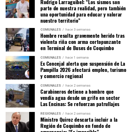
Rodrigo Larraguibel: “Los sismos son
parte de nuestra realidad, pero también
una oportunidad para educar y valorar
nuestro territorio”
COMUNALES
hace 3 semanas
Hombre resulta gravemente herido tras
violenta riña con arma cortopunzante
en Terminal de Buses de Coquimbo
COMUNALES
hace 1 semana
Ex Concejal alerta que suspensión de La
Pampilla 2026 afectará empleo, turismo
y comercio regional
COMUNALES
hace 2 semanas
Carabineros detiene a hombre que
vendía agua desde un grifo en sector
Las Encinas: Se refuerzan patrullajes
REGIONALES
hace 2 semanas
Ministro Quiroz descarta incluir a la
Región de Coquimbo en fondo de
emergencia: “Es imposible”