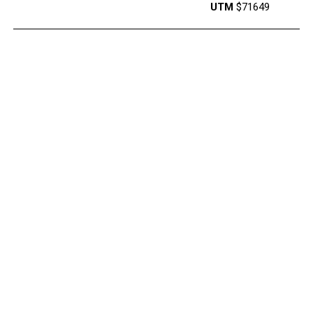
UTM
$71649