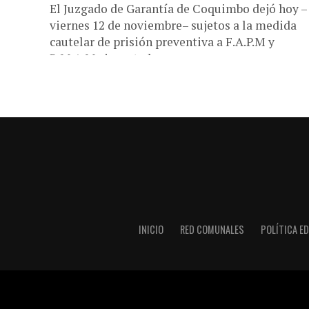
El Juzgado de Garantía de Coquimbo dejó hoy –
viernes 12 de noviembre– sujetos a la medida
cautelar de prisión preventiva a F.A.P.M y
R.M.A.M., imputados por...
INICIO
RED COMUNALES
POLÍTICA ED