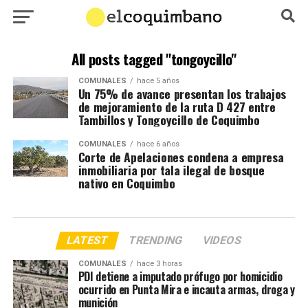
All posts tagged "tongoycillo"
COMUNALES
hace 5 años
Un 75% de avance presentan los trabajos
de mejoramiento de la ruta D 427 entre
Tambillos y Tongoycillo de Coquimbo
COMUNALES
hace 6 años
Corte de Apelaciones condena a empresa
inmobiliaria por tala ilegal de bosque
nativo en Coquimbo
LATEST
TRENDING
VIDEOS
COMUNALES
hace 3 horas
PDI detiene a imputado prófugo por homicidio
ocurrido en Punta Mira e incauta armas, droga y
munición