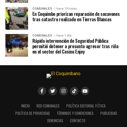
COMUNALES
hace 19 horas
En Coquimbo priorizan reparación de socavones
tras catastro realizado en Tierras Blancas
COMUNALES
hace 1 día
Rápida intervención de Seguridad Pública
permitió detener a presunto agresor tras riña
en el sector del Casino Enjoy
INICIO
RED COMUNALES
POLÍTICA EDITORIAL Y ÉTICA
POLÍTICA DE PRIVACIDAD
TÉRMINOS Y CONDICIONES
PUBLICIDAD
DENUNCIAS
CONTACTO