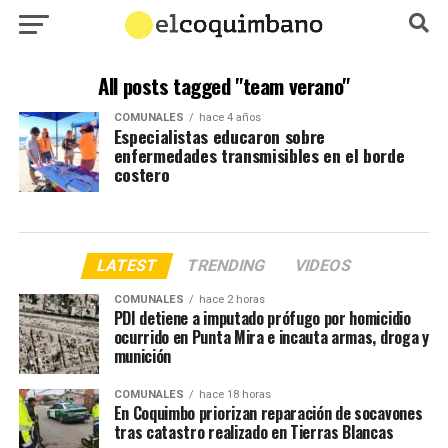
All posts tagged "team verano"
COMUNALES
hace 4 años
Especialistas educaron sobre
enfermedades transmisibles en el borde
costero
LATEST
TRENDING
VIDEOS
COMUNALES
hace 2 horas
PDI detiene a imputado prófugo por homicidio
ocurrido en Punta Mira e incauta armas, droga y
munición
COMUNALES
hace 18 horas
En Coquimbo priorizan reparación de socavones
tras catastro realizado en Tierras Blancas