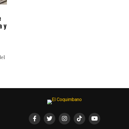
e
a y
del
12