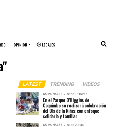
RDO
OPINION
LEGALES
a"
LATEST
TRENDING
VIDEOS
COMUNALES
hace 13 horas
En el Parque O’Higgins de
Coquimbo se realizará celebración
del Día de la Niñez con enfoque
solidario y familiar
COMUNALES
hace 2 días