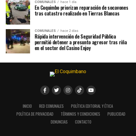
COMUNALES
hace 1 día
En Coquimbo priorizan reparación de socavones
tras catastro realizado en Tierras Blancas
COMUNALES
hace 2 días
Rápida intervención de Seguridad Pública
permitió detener a presunto agresor tras riña
en el sector del Casino Enjoy
INICIO
RED COMUNALES
POLÍTICA EDITORIAL Y ÉTICA
POLÍTICA DE PRIVACIDAD
TÉRMINOS Y CONDICIONES
PUBLICIDAD
DENUNCIAS
CONTACTO