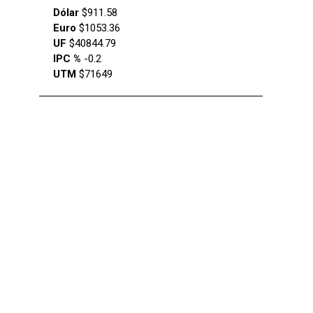
Dólar
$911.58
Euro
$1053.36
UF
$40844.79
IPC %
-0.2
UTM
$71649