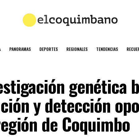
A
PANORAMAS
DEPORTES
REGIONALES
TENDENCIAS
RECUE
estigación genética 
nción y detección op
 región de Coquimbo