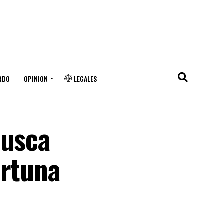
RDO
OPINION
LEGALES
busca
ortuna