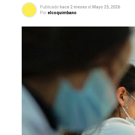
Publicado
hace 2 meses
el
Mayo 25, 2026
Por
elcoquimbano