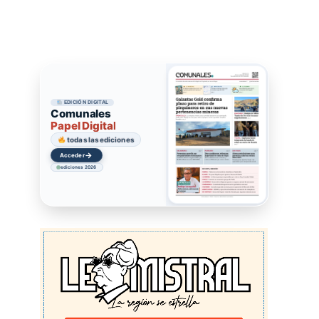
EDICIÓN DIGITAL
Comunales
Papel Digital
todas las ediciones
→
Acceder
ediciones 2026