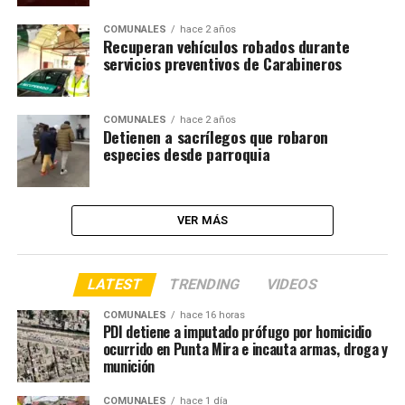
COMUNALES
hace 2 años
Recuperan vehículos robados durante
servicios preventivos de Carabineros
COMUNALES
hace 2 años
Detienen a sacrílegos que robaron
especies desde parroquia
VER MÁS
LATEST
TRENDING
VIDEOS
COMUNALES
hace 16 horas
PDI detiene a imputado prófugo por homicidio
ocurrido en Punta Mira e incauta armas, droga y
munición
COMUNALES
hace 1 día