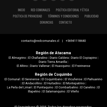
INICIO
RED COMUNALES
POLÍTICA EDITORIAL Y ÉTICA
POLÍTICA DE PRIVACIDAD
TÉRMINOS Y CONDICIONES
PUBLICIDAD
DENUNCIAS
CONTACTO
contacto@redcomunales.cl | +56941118440
Región de Atacama
El Almagrino
|
El Chañaralino
|
Diario Caldera
|
Diario El Copiapino
|
Diario Tierra Amarilla
|
El Altino
|
Diario Vallenar
|
El Huasquino
|
El Freirinense
Región de Coquimbo
El Comunal
|
El Serenense
|
El Coquimbano
|
El Vicuñense
|
El Paihuanino
|
El Andacollino
|
El Hurtadino
|
El Montepatrino
|
La Perla del Limarí
|
El Punitaquino
|
El Combarbalino
|
El Canelino
|
El
Illapelino
|
El Salamanquino
|
El Vileño
El Coquimbano © 2025. Todos los derechos reservados.