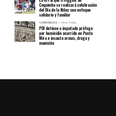
En el Parque O’Higgins de
Coquimbo se realizará celebración
del Día de la Niñez con enfoque
solidario y familiar
COMUNALES
hace 3 días
PDI detiene a imputado prófugo
por homicidio ocurrido en Punta
Mira e incauta armas, droga y
munición