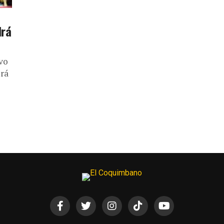
drá
vo
irá