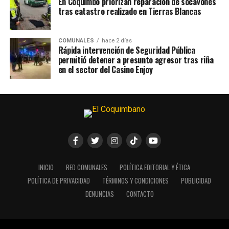
En Coquimbo priorizan reparación de socavones
tras catastro realizado en Tierras Blancas
COMUNALES
hace 2 días
Rápida intervención de Seguridad Pública
permitió detener a presunto agresor tras riña
en el sector del Casino Enjoy
INICIO
RED COMUNALES
POLÍTICA EDITORIAL Y ÉTICA
POLÍTICA DE PRIVACIDAD
TÉRMINOS Y CONDICIONES
PUBLICIDAD
DENUNCIAS
CONTACTO