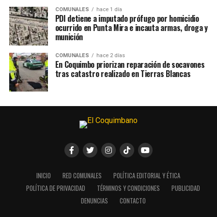
COMUNALES
hace 1 día
PDI detiene a imputado prófugo por homicidio
ocurrido en Punta Mira e incauta armas, droga y
munición
COMUNALES
hace 2 días
En Coquimbo priorizan reparación de socavones
tras catastro realizado en Tierras Blancas
INICIO
RED COMUNALES
POLÍTICA EDITORIAL Y ÉTICA
POLÍTICA DE PRIVACIDAD
TÉRMINOS Y CONDICIONES
PUBLICIDAD
DENUNCIAS
CONTACTO