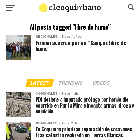
All posts tagged "libre de humo"
REGIONALES
hace 3 años
Firman acuerdo por un “Campus libre de
humo”
LATEST
TRENDING
VIDEOS
COMUNALES
hace 1 día
PDI detiene a imputado prófugo por homicidio
ocurrido en Punta Mira e incauta armas, droga y
munición
COMUNALES
hace 2 días
En Coquimbo priorizan reparación de socavones
tras catastro realizado en Tierras Blancas