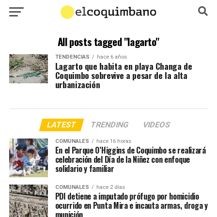
All posts tagged "lagarto"
TENDENCIAS
hace 6 años
Lagarto que habita en playa Changa de
Coquimbo sobrevive a pesar de la alta
urbanización
LATEST
TRENDING
VIDEOS
COMUNALES
hace 16 horas
En el Parque O’Higgins de Coquimbo se realizará
celebración del Día de la Niñez con enfoque
solidario y familiar
COMUNALES
hace 2 días
PDI detiene a imputado prófugo por homicidio
ocurrido en Punta Mira e incauta armas, droga y
munición