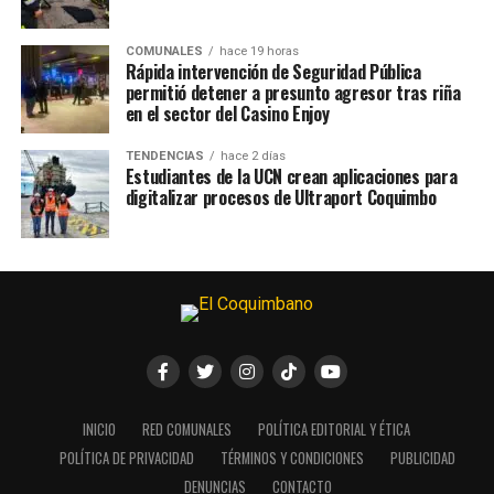
COMUNALES
hace 19 horas
Rápida intervención de Seguridad Pública
permitió detener a presunto agresor tras riña
en el sector del Casino Enjoy
TENDENCIAS
hace 2 días
Estudiantes de la UCN crean aplicaciones para
digitalizar procesos de Ultraport Coquimbo
INICIO
RED COMUNALES
POLÍTICA EDITORIAL Y ÉTICA
POLÍTICA DE PRIVACIDAD
TÉRMINOS Y CONDICIONES
PUBLICIDAD
DENUNCIAS
CONTACTO