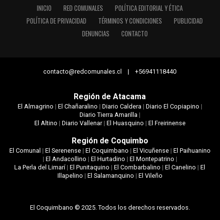
INICIO
RED COMUNALES
POLÍTICA EDITORIAL Y ÉTICA
POLÍTICA DE PRIVACIDAD
TÉRMINOS Y CONDICIONES
PUBLICIDAD
DENUNCIAS
CONTACTO
contacto@redcomunales.cl | +56941118440
Región de Atacama
El Almagrino
|
El Chañaralino
|
Diario Caldera
|
Diario El Copiapino
|
Diario Tierra Amarilla
|
El Altino
|
Diario Vallenar
|
El Huasquino
|
El Freirinense
Región de Coquimbo
El Comunal
|
El Serenense
|
El Coquimbano
|
El Vicuñense
|
El Paihuanino
|
El Andacollino
|
El Hurtadino
|
El Montepatrino
|
La Perla del Limarí
|
El Punitaquino
|
El Combarbalino
|
El Canelino
|
El
Illapelino
|
El Salamanquino
|
El Vileño
El Coquimbano © 2025. Todos los derechos reservados.