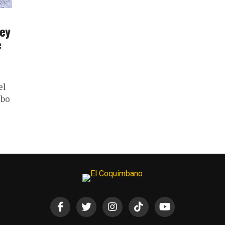
Ley
e
el
mbo