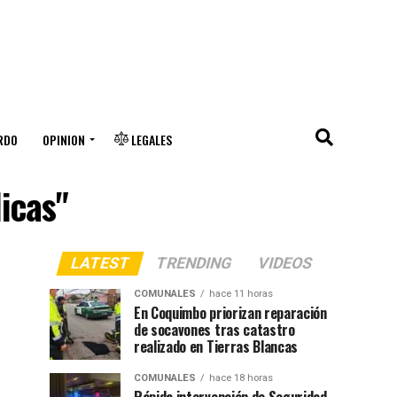
RDO
OPINION
LEGALES
icas"
LATEST
TRENDING
VIDEOS
COMUNALES
hace 11 horas
En Coquimbo priorizan reparación
de socavones tras catastro
realizado en Tierras Blancas
COMUNALES
hace 18 horas