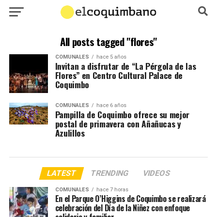
All posts tagged "flores"
COMUNALES
hace 5 años
Invitan a disfrutar de “La Pérgola de las
Flores” en Centro Cultural Palace de
Coquimbo
COMUNALES
hace 6 años
Pampilla de Coquimbo ofrece su mejor
postal de primavera con Añañucas y
Azulillos
LATEST
TRENDING
VIDEOS
COMUNALES
hace 7 horas
En el Parque O’Higgins de Coquimbo se realizará
celebración del Día de la Niñez con enfoque