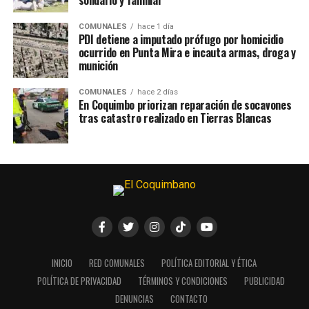
solidario y familiar
COMUNALES
hace 1 día
PDI detiene a imputado prófugo por homicidio
ocurrido en Punta Mira e incauta armas, droga y
munición
COMUNALES
hace 2 días
En Coquimbo priorizan reparación de socavones
tras catastro realizado en Tierras Blancas
INICIO
RED COMUNALES
POLÍTICA EDITORIAL Y ÉTICA
POLÍTICA DE PRIVACIDAD
TÉRMINOS Y CONDICIONES
PUBLICIDAD
DENUNCIAS
CONTACTO