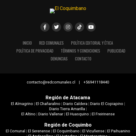
INICIO
RED COMUNALES
POLÍTICA EDITORIAL Y ÉTICA
POLÍTICA DE PRIVACIDAD
TÉRMINOS Y CONDICIONES
PUBLICIDAD
DENUNCIAS
CONTACTO
contacto@redcomunales.cl | +56941118440
Región de Atacama
El Almagrino
|
El Chañaralino
|
Diario Caldera
|
Diario El Copiapino
|
Diario Tierra Amarilla
|
El Altino
|
Diario Vallenar
|
El Huasquino
|
El Freirinense
Región de Coquimbo
El Comunal
|
El Serenense
|
El Coquimbano
|
El Vicuñense
|
El Paihuanino