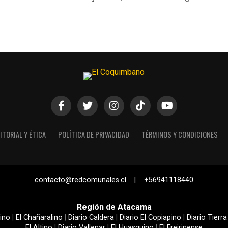
ITORIAL Y ÉTICA
POLÍTICA DE PRIVACIDAD
TÉRMINOS Y CONDICIONES
contacto@redcomunales.cl | +56941118440
Región de Atacama
ino
|
El Chañaralino
|
Diario Caldera
|
Diario El Copiapino
|
Diario Tierra
El Altino
|
Diario Vallenar
|
El Huasquino
|
El Freirinense