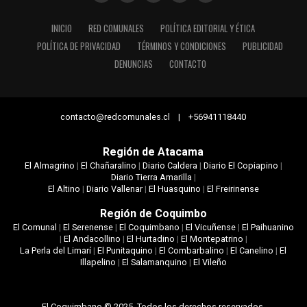
INICIO
RED COMUNALES
POLÍTICA EDITORIAL Y ÉTICA
POLÍTICA DE PRIVACIDAD
TÉRMINOS Y CONDICIONES
PUBLICIDAD
DENUNCIAS
CONTACTO
contacto@redcomunales.cl | +56941118440
Región de Atacama
El Almagrino
|
El Chañaralino
|
Diario Caldera
|
Diario El Copiapino
|
Diario Tierra Amarilla
|
El Altino
|
Diario Vallenar
|
El Huasquino
|
El Freirinense
Región de Coquimbo
El Comunal
|
El Serenense
|
El Coquimbano
|
El Vicuñense
|
El Paihuanino
|
El Andacollino
|
El Hurtadino
|
El Montepatrino
|
La Perla del Limarí
|
El Punitaquino
|
El Combarbalino
|
El Canelino
|
El
Illapelino
|
El Salamanquino
|
El Vileño
El Coquimbano © 2025. Todos los derechos reservados.