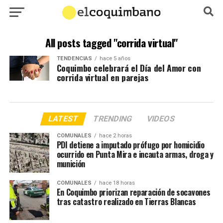
All posts tagged "corrida virtual"
TENDENCIAS
hace 5 años
Coquimbo celebrará el Día del Amor con
corrida virtual en parejas
LATEST
TRENDING
VIDEOS
COMUNALES
hace 2 horas
PDI detiene a imputado prófugo por homicidio
ocurrido en Punta Mira e incauta armas, droga y
munición
COMUNALES
hace 18 horas
En Coquimbo priorizan reparación de socavones
tras catastro realizado en Tierras Blancas