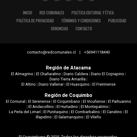
INICIO
RED COMUNALES
POLÍTICA EDITORIAL Y ÉTICA
POLÍTICA DE PRIVACIDAD
TÉRMINOS Y CONDICIONES
PUBLICIDAD
DENUNCIAS
CONTACTO
contacto@redcomunales.cl | +56941118440
Región de Atacama
El Almagrino
|
El Chañaralino
|
Diario Caldera
|
Diario El Copiapino
|
Diario Tierra Amarilla
|
El Altino
|
Diario Vallenar
|
El Huasquino
|
El Freirinense
Región de Coquimbo
El Comunal
|
El Serenense
|
El Coquimbano
|
El Vicuñense
|
El Paihuanino
|
El Andacollino
|
El Hurtadino
|
El Montepatrino
|
La Perla del Limarí
|
El Punitaquino
|
El Combarbalino
|
El Canelino
|
El
Illapelino
|
El Salamanquino
|
El Vileño
El Coquimbano © 2025. Todos los derechos reservados.