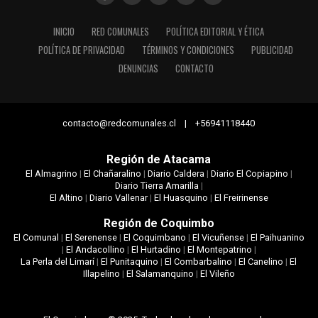
INICIO
RED COMUNALES
POLÍTICA EDITORIAL Y ÉTICA
POLÍTICA DE PRIVACIDAD
TÉRMINOS Y CONDICIONES
PUBLICIDAD
DENUNCIAS
CONTACTO
contacto@redcomunales.cl | +56941118440
Región de Atacama
El Almagrino
|
El Chañaralino
|
Diario Caldera
|
Diario El Copiapino
|
Diario Tierra Amarilla
|
El Altino
|
Diario Vallenar
|
El Huasquino
|
El Freirinense
Región de Coquimbo
El Comunal
|
El Serenense
|
El Coquimbano
|
El Vicuñense
|
El Paihuanino
|
El Andacollino
|
El Hurtadino
|
El Montepatrino
|
La Perla del Limarí
|
El Punitaquino
|
El Combarbalino
|
El Canelino
|
El
Illapelino
|
El Salamanquino
|
El Vileño