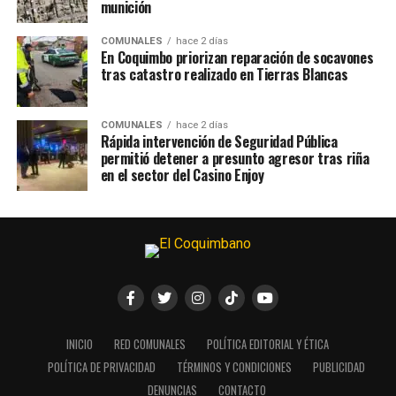
munición
COMUNALES
hace 2 días
En Coquimbo priorizan reparación de socavones
tras catastro realizado en Tierras Blancas
COMUNALES
hace 2 días
Rápida intervención de Seguridad Pública
permitió detener a presunto agresor tras riña
en el sector del Casino Enjoy
INICIO
RED COMUNALES
POLÍTICA EDITORIAL Y ÉTICA
POLÍTICA DE PRIVACIDAD
TÉRMINOS Y CONDICIONES
PUBLICIDAD
DENUNCIAS
CONTACTO