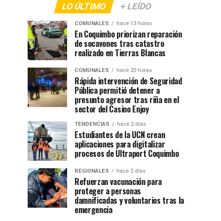
LO ÚLTIMO
+ LEÍDO
COMUNALES
hace 13 horas
En Coquimbo priorizan reparación
de socavones tras catastro
realizado en Tierras Blancas
COMUNALES
hace 20 horas
Rápida intervención de Seguridad
Pública permitió detener a
presunto agresor tras riña en el
sector del Casino Enjoy
TENDENCIAS
hace 2 días
Estudiantes de la UCN crean
aplicaciones para digitalizar
procesos de Ultraport Coquimbo
REGIONALES
hace 2 días
Refuerzan vacunación para
proteger a personas
damnificadas y voluntarios tras la
emergencia