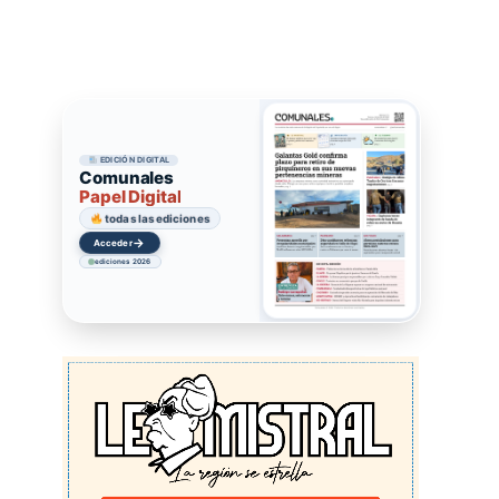
EDICIÓN DIGITAL
Comunales
Papel Digital
todas las ediciones
→
Acceder
ediciones 2026