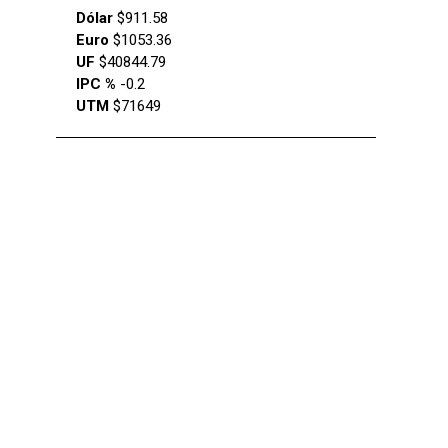
Dólar
$911.58
Euro
$1053.36
UF
$40844.79
IPC %
-0.2
UTM
$71649