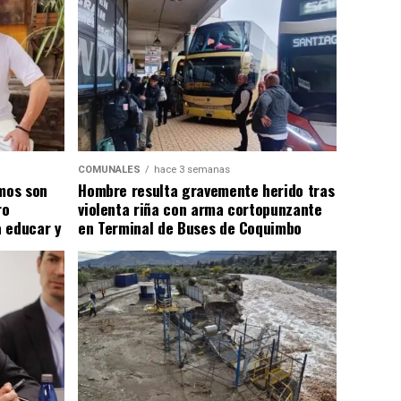
COMUNALES
hace 3 semanas
smos son
Hombre resulta gravemente herido tras
ro
violenta riña con arma cortopunzante
 educar y
en Terminal de Buses de Coquimbo