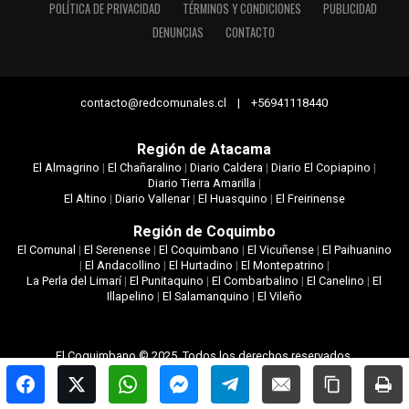
POLÍTICA DE PRIVACIDAD
TÉRMINOS Y CONDICIONES
PUBLICIDAD
DENUNCIAS
CONTACTO
contacto@redcomunales.cl | +56941118440
Región de Atacama
El Almagrino
|
El Chañaralino
|
Diario Caldera
|
Diario El Copiapino
|
Diario Tierra Amarilla
|
El Altino
|
Diario Vallenar
|
El Huasquino
|
El Freirinense
Región de Coquimbo
El Comunal
|
El Serenense
|
El Coquimbano
|
El Vicuñense
|
El Paihuanino
|
El Andacollino
|
El Hurtadino
|
El Montepatrino
|
La Perla del Limarí
|
El Punitaquino
|
El Combarbalino
|
El Canelino
|
El
Illapelino
|
El Salamanquino
|
El Vileño
El Coquimbano © 2025. Todos los derechos reservados.