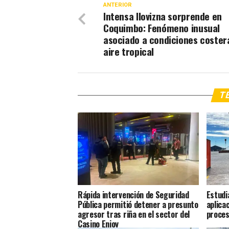
ANTERIOR
Intensa llovizna sorprende en
Coquimbo: Fenómeno inusual
asociado a condiciones coster
aire tropical
TE
Rápida intervención de Seguridad
Estudi
Pública permitió detener a presunto
aplica
agresor tras riña en el sector del
proces
Casino Enjoy