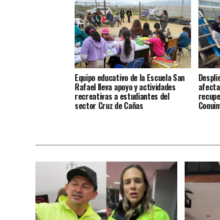
Equipo educativo de la Escuela San
Despli
Rafael lleva apoyo y actividades
afecta
recreativas a estudiantes del
recupe
sector Cruz de Cañas
Coqui