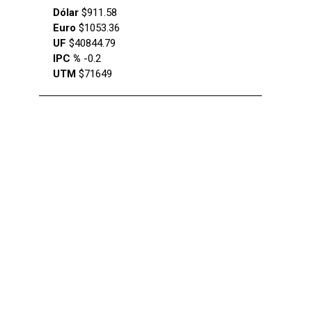
Dólar
$911.58
Euro
$1053.36
UF
$40844.79
IPC %
-0.2
UTM
$71649