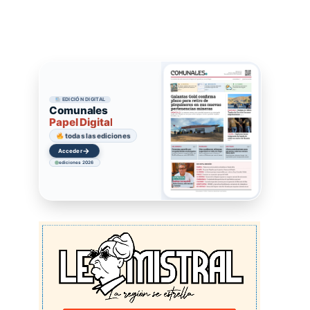
EDICIÓN DIGITAL
Comunales
Papel Digital
todas las ediciones
→
Acceder
ediciones 2026