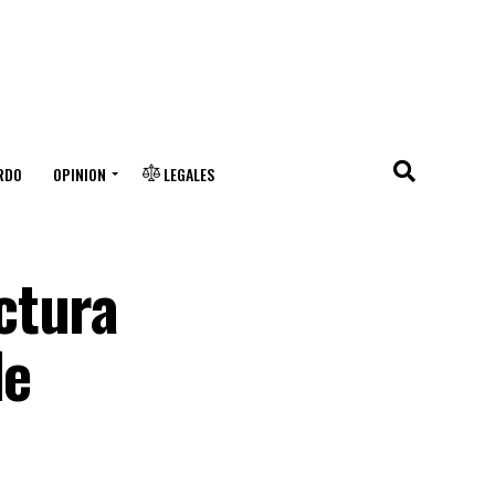
RDO
OPINION
LEGALES
ctura
de