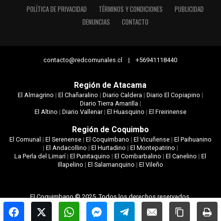
POLÍTICA DE PRIVACIDAD
TÉRMINOS Y CONDICIONES
PUBLICIDAD
DENUNCIAS
CONTACTO
contacto@redcomunales.cl | +56941118440
Región de Atacama
El Almagrino
|
El Chañaralino
|
Diario Caldera
|
Diario El Copiapino
|
Diario Tierra Amarilla
|
El Altino
|
Diario Vallenar
|
El Huasquino
|
El Freirinense
Región de Coquimbo
El Comunal
|
El Serenense
|
El Coquimbano
|
El Vicuñense
|
El Paihuanino
|
El Andacollino
|
El Hurtadino
|
El Montepatrino
|
La Perla del Limarí
|
El Punitaquino
|
El Combarbalino
|
El Canelino
|
El
Illapelino
|
El Salamanquino
|
El Vileño
El Coquimbano © 2025. Todos los derechos reservados.