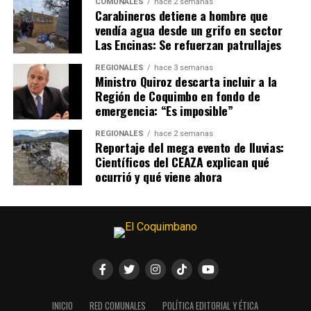
COMUNALES
hace 2 semanas
Carabineros detiene a hombre que
vendía agua desde un grifo en sector
Las Encinas: Se refuerzan patrullajes
REGIONALES
hace 3 semanas
Ministro Quiroz descarta incluir a la
Región de Coquimbo en fondo de
emergencia: “Es imposible”
REGIONALES
hace 2 semanas
Reportaje del mega evento de lluvias:
Científicos del CEAZA explican qué
ocurrió y qué viene ahora
INICIO
RED COMUNALES
POLÍTICA EDITORIAL Y ÉTICA