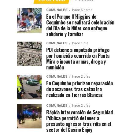
COMUNALES
hace 6 horas
En el Parque O’Higgins de
Coquimbo se realizará celebración
del Día de la Niñez con enfoque
solidario y familiar
COMUNALES
hace 1 día
PDI detiene a imputado prófugo
por homicidio ocurrido en Punta
Mira e incauta armas, droga y
munición
COMUNALES
hace 2 días
En Coquimbo priorizan reparación
de socavones tras catastro
realizado en Tierras Blancas
COMUNALES
hace 2 días
Rápida intervención de Seguridad
Pública permitió detener a
presunto agresor tras riña en el
sector del Casino Enjoy