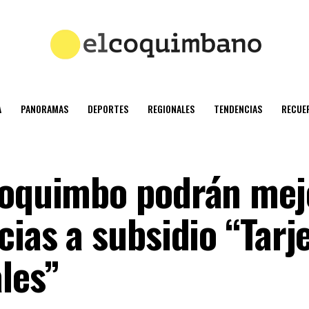
A
PANORAMAS
DEPORTES
REGIONALES
TENDENCIAS
RECUE
Coquimbo podrán mej
cias a subsidio “Tarj
les”