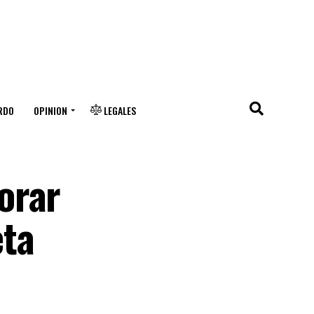
RDO
OPINION
LEGALES
orar
eta