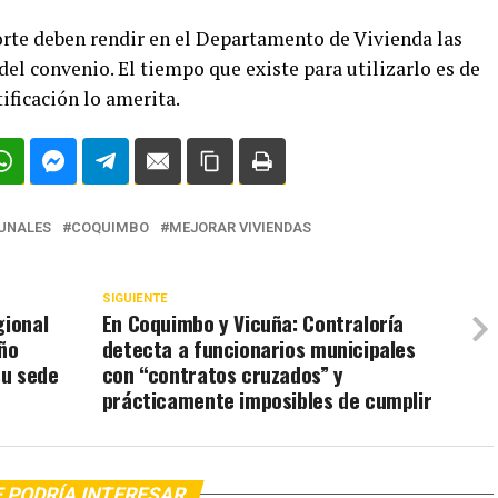
orte deben rendir en el Departamento de Vivienda las
del convenio. El tiempo que existe para utilizarlo es de
tificación lo amerita.
UNALES
COQUIMBO
MEJORAR VIVIENDAS
SIGUIENTE
gional
En Coquimbo y Vicuña: Contraloría
Año
detecta a funcionarios municipales
su sede
con “contratos cruzados” y
prácticamente imposibles de cumplir
 PODRÍA INTERESAR