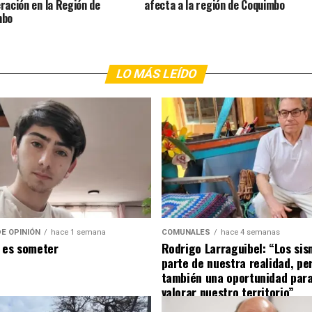
ración en la Región de
afecta a la región de Coquimbo
mbo
LO MÁS LEÍDO
E OPINIÓN
hace 1 semana
COMUNALES
hace 4 semanas
 es someter
Rodrigo Larraguibel: “Los si
parte de nuestra realidad, pe
también una oportunidad para
valorar nuestro territorio”