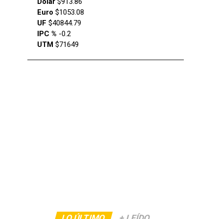
Dólar
$913.86
Euro
$1053.08
UF
$40844.79
IPC %
-0.2
UTM
$71649
LO ÚLTIMO
+ LEÍDO