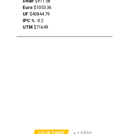
Dólar
$911.58
Euro
$1053.36
UF
$40844.79
IPC %
-0.2
UTM
$71649
LO ÚLTIMO
+ LEÍDO