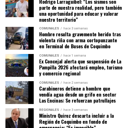
Rodrigo Larraguibel: “Los sismos son
parte de nuestra realidad, pero también
una oportunidad para educar y valorar
nuestro territorio”
COMUNALES
hace 3 semanas
Hombre resulta gravemente herido tras
violenta riña con arma cortopunzante
en Terminal de Buses de Coquimbo
COMUNALES
hace 1 semana
Ex Concejal alerta que suspensión de La
Pampilla 2026 afectará empleo, turismo
y comercio regional
COMUNALES
hace 2 semanas
Carabineros detiene a hombre que
vendía agua desde un grifo en sector
Las Encinas: Se refuerzan patrullajes
REGIONALES
hace 3 semanas
Ministro Quiroz descarta incluir a la
Región de Coquimbo en fondo de
emergencia: “Es imposible”