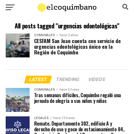
All posts tagged "urgencias odontológicas"
COMUNALES
hace 2 años
CESFAM San Juan cuenta con servicio de
urgencias odontológicas único en la
Región de Coquimbo
LATEST
TRENDING
VIDEOS
COMUNALES
hace 5 horas
Tras semanas difíciles, Coquimbo regaló una
jornada de alegría a sus niños y niñas
LEGALES
hace 19 horas
Remate. Departamento 302, edificio A y
derecho de uso y goce de estacionamiento 84,