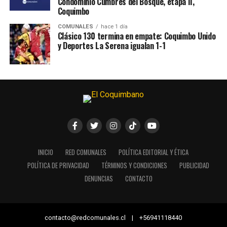
Condominio Cumbres del Bosque, etapa II,
Coquimbo
COMUNALES
hace 1 día
Clásico 130 termina en empate: Coquimbo Unido
y Deportes La Serena igualan 1-1
INICIO
RED COMUNALES
POLÍTICA EDITORIAL Y ÉTICA
POLÍTICA DE PRIVACIDAD
TÉRMINOS Y CONDICIONES
PUBLICIDAD
DENUNCIAS
CONTACTO
contacto@redcomunales.cl | +56941118440