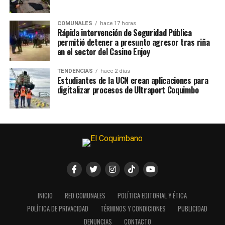
COMUNALES
hace 17 horas
Rápida intervención de Seguridad Pública
permitió detener a presunto agresor tras riña
en el sector del Casino Enjoy
TENDENCIAS
hace 2 días
Estudiantes de la UCN crean aplicaciones para
digitalizar procesos de Ultraport Coquimbo
INICIO
RED COMUNALES
POLÍTICA EDITORIAL Y ÉTICA
POLÍTICA DE PRIVACIDAD
TÉRMINOS Y CONDICIONES
PUBLICIDAD
DENUNCIAS
CONTACTO