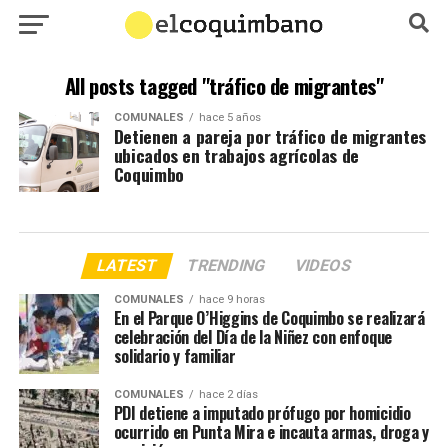
All posts tagged "tráfico de migrantes"
COMUNALES
hace 5 años
Detienen a pareja por tráfico de migrantes
ubicados en trabajos agrícolas de
Coquimbo
LATEST
TRENDING
VIDEOS
COMUNALES
hace 9 horas
En el Parque O’Higgins de Coquimbo se realizará
celebración del Día de la Niñez con enfoque
solidario y familiar
COMUNALES
hace 2 días
PDI detiene a imputado prófugo por homicidio
ocurrido en Punta Mira e incauta armas, droga y