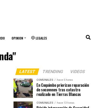
RDO
OPINION
LEGALES
enda"
LATEST
TRENDING
VIDEOS
COMUNALES
hace 5 horas
En Coquimbo priorizan reparación
de socavones tras catastro
realizado en Tierras Blancas
COMUNALES
hace 13 horas